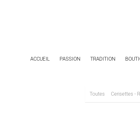
ACCUEIL
ACCUEIL
PASSION
PASSION
TRADITION
TRADITION
BOUTI
BOUTI
Toutes
Cerisettes -