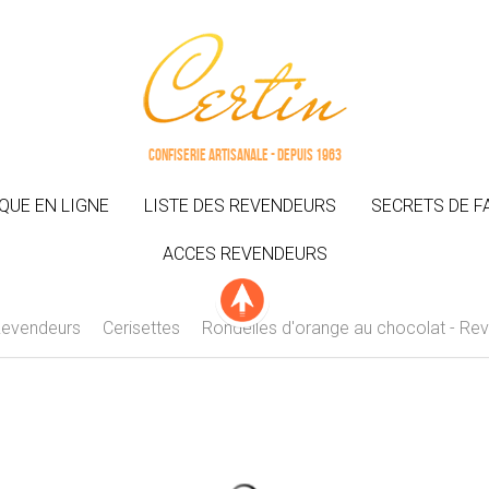
Confiserie artisanale - Depuis 1963
Confiserie artisanale - Depuis 1963
QUE EN LIGNE
QUE EN LIGNE
LISTE DES REVENDEURS
LISTE DES REVENDEURS
SECRETS DE F
SECRETS DE F
ACCES REVENDEURS
ACCES REVENDEURS
 Revendeurs
Cerisettes
Rondelles d'orange au chocolat - Re
GINGER SLICES - 2 Kg -
Gingembre 
Revendeur (51.60€ HTVA)
Revend