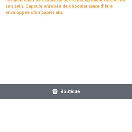
Formant une fine croûte de sucre encapsulant l'alcool en 
son sein. Capsule enrobée de chocolat avant d'être 
enveloppée d'un papier alu.
Boutique
© 2019