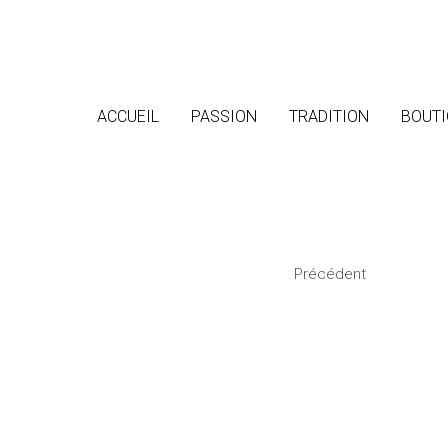
ACCUEIL
ACCUEIL
PASSION
PASSION
TRADITION
TRADITION
BOUTI
BOUTI
Précédent