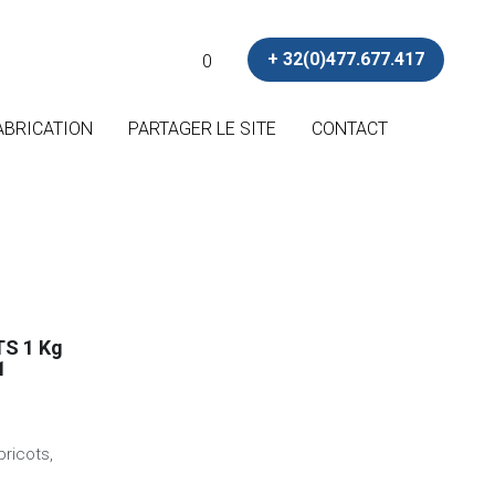
+ 32(0)477.677.417
+ 32(0)477.677.417
0
0
ABRICATION
ABRICATION
PARTAGER LE SITE
PARTAGER LE SITE
CONTACT
CONTACT
S 1 Kg
1