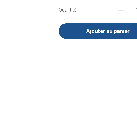
Petits oeufs en pâte de fruits (base a
arômes et colorants naturels
Quantité
Ajouter au panier